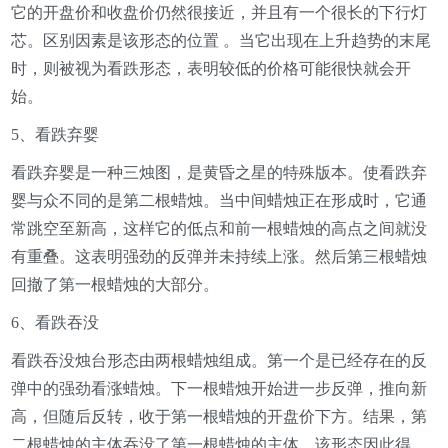
它的开盘价和收盘价仍然很接近，并且有一个很长的下行灯
芯。区别因素是该形态的位置 。当它出现在上升趋势的末尾
时，则被视为看跌形态，表明较低的价格可能很快就会开
始。
5、看跌弃婴
看跌弃婴是一种三烛图，是黄昏之星的特殊版本。使看跌弃
婴与众不同的是第二根蜡烛。当中间蜡烛正在形成时，它通
常跳空至新高，这样它的低点和前一根蜡烛的高点之间就没
有重叠。这表明强劲的反弹并未持续上涨。然后第三根蜡烛
回撤了第一根蜡烛的大部分。
6、看跌吞没
看跌吞没烛台形态由两根蜡烛组成。第一个是已经存在的反
弹中的强劲看涨蜡烛。下一根蜡烛开始进一步反弹，推向新
高，但随后反转，收于第一根蜡烛的开盘价下方。结果，第
二根蜡烛的主体吞没了第一根蜡烛的主体，该形态因此得